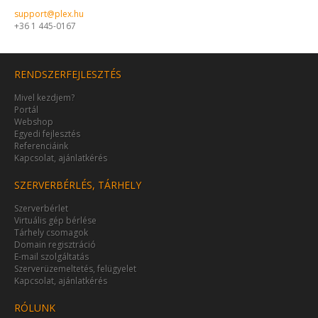
support@plex.hu
+36 1 445-0167
RENDSZERFEJLESZTÉS
Mivel kezdjem?
Portál
Webshop
Egyedi fejlesztés
Referenciáink
Kapcsolat, ajánlatkérés
SZERVERBÉRLÉS, TÁRHELY
Szerverbérlet
Virtuális gép bérlése
Tárhely csomagok
Domain regisztráció
E-mail szolgáltatás
Szerverüzemeltetés, felügyelet
Kapcsolat, ajánlatkérés
RÓLUNK