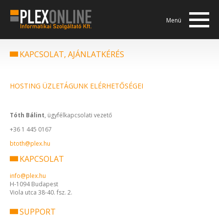
Menü
KAPCSOLAT, AJÁNLATKÉRÉS
HOSTING ÜZLETÁGUNK ELÉRHETŐSÉGEI
Tóth Bálint
, ügyfélkapcsolati vezető
+36 1 445 0167
btoth@plex.hu
KAPCSOLAT
info@plex.hu
H-1094 Budapest
Viola utca 38-40. fsz. 2.
SUPPORT